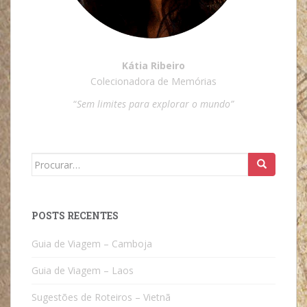
Kátia Ribeiro
Colecionadora de Memórias
“
Sem limites para explorar o mundo”
Search
for:
POSTS RECENTES
Guia de Viagem – Camboja
Guia de Viagem – Laos
Sugestões de Roteiros – Vietnã