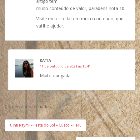
artigo tem
muito conteúdo de valor, parabéns nota 10.
Visite meu site lá tem muito conteúdo, que
vai lhe ajudar.
KATIA
11 de outubro de 2021 às 16:41
Muito obrigada
Comentários fechados.
Navegação
Inti Raymi – Festa do Sol – Cusco – Peru
de
Post