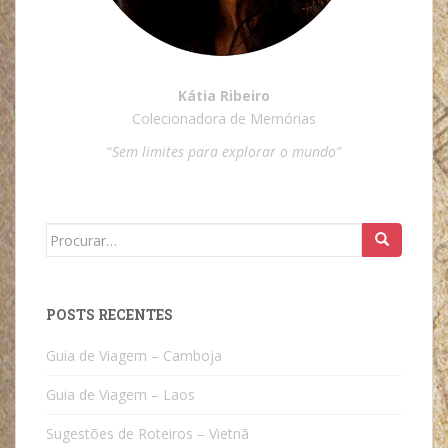
Kátia Ribeiro
Colecionadora de Memórias
“
Sem limites para explorar o mundo”
Search
for:
POSTS RECENTES
Guia de Viagem – Camboja
Guia de Viagem – Laos
Sugestões de Roteiros – Vietnã