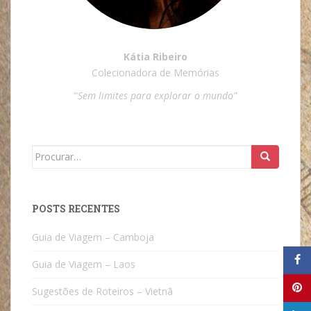
Kátia Ribeiro
Colecionadora de Memórias
“
Sem limites para explorar o mundo”
Search
for:
POSTS RECENTES
Guia de Viagem – Camboja
Guia de Viagem – Laos
Sugestões de Roteiros – Vietnã