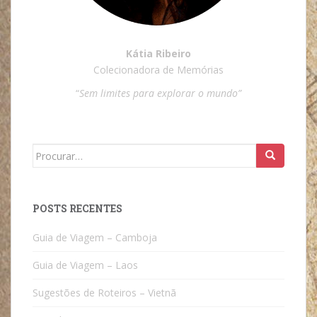
Kátia Ribeiro
Colecionadora de Memórias
“
Sem limites para explorar o mundo”
Search
for:
POSTS RECENTES
Guia de Viagem – Camboja
Guia de Viagem – Laos
Sugestões de Roteiros – Vietnã