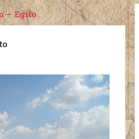
m – Egito
to