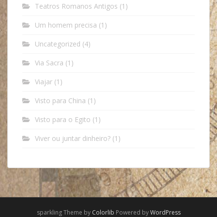
Teatros Romanos Antigos
(1)
Um homem precisa
(1)
Uncategorized
(4)
Via Sacra
(1)
Viajar
(1)
Visto para China
(1)
Visto para o Egito
(1)
Viver ou juntar dinheiro?
(1)
sparkling Theme by
Colorlib
Powered by
WordPress