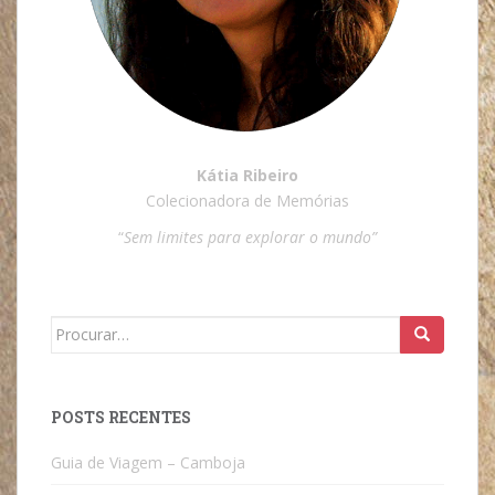
Kátia Ribeiro
Colecionadora de Memórias
“
Sem limites para explorar o mundo”
Search
for:
POSTS RECENTES
Guia de Viagem – Camboja