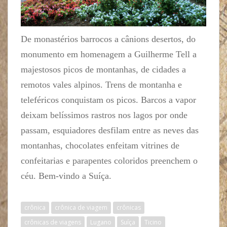
De monastérios barrocos a cânions desertos, do
monumento em homenagem a Guilherme Tell a
majestosos picos de montanhas, de cidades a
remotos vales alpinos. Trens de montanha e
teleféricos conquistam os picos. Barcos a vapor
deixam belíssimos rastros nos lagos por onde
passam, esquiadores desfilam entre as neves das
montanhas, chocolates enfeitam vitrines de
confeitarias e parapentes coloridos preenchem o
céu. Bem-vindo a Suíça.
crônica
crônica de viagem
crônicas
crônicas de viagens
Lugano
Suíça
Ticino