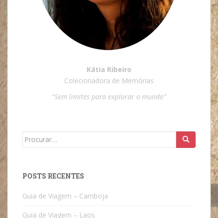
Kátia Ribeiro
Colecionadora de Memórias
“
Sem limites para explorar o mundo”
Search
for:
POSTS RECENTES
Guia de Viagem – Camboja
Guia de Viagem – Laos